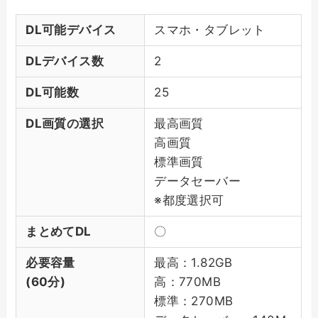
DL可能デバイス
スマホ・タブレット
DLデバイス数
2
DL可能数
25
DL画質の選択
最高画質
高画質
標準画質
データセーバー
※都度選択可
まとめてDL
〇
必要容量
最高：1.82GB
(60分)
高：770MB
標準：270MB