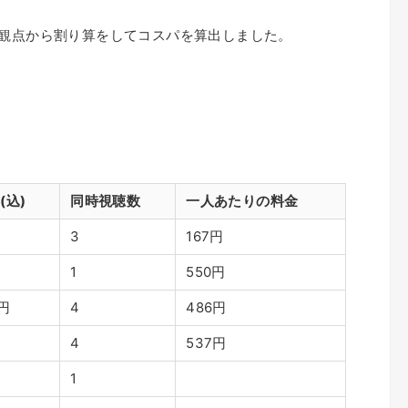
の観点から割り算をしてコスパを算出しました。
(込)
同時視聴数
一人あたりの料金
3
167円
1
550円
0円
4
486円
4
537円
1