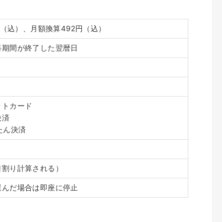
0円（込）、月額換算492円（込）
料期間が終了した翌暦日
ットカード
決済
たん決済
日割り計算される）
選んだ場合は即座に停止