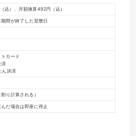
0円（込）、月額換算492円（込）
料期間が終了した翌暦日
ットカード
決済
たん決済
日割り計算される）
選んだ場合は即座に停止