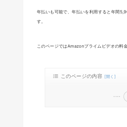
年払いも可能で、年払いを利用すると年間5,9
す。
このページではAmazonプライムビデオの
このページの内容
Amazonプライム・ビデオの料金
Amazonプライムに含まれる動
Amazonで月2回以上、少額の