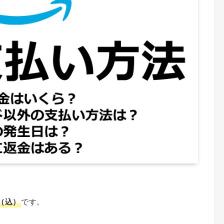
（込）
です。