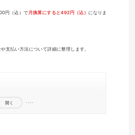
00円（込）で
月換算にすると492円（込）
になりま
料金や支払い方法について詳細に整理します。
＝Amazonプライムの料金のこと
画以外のサービス内容
買い物をするなら利用しない手はない
開く