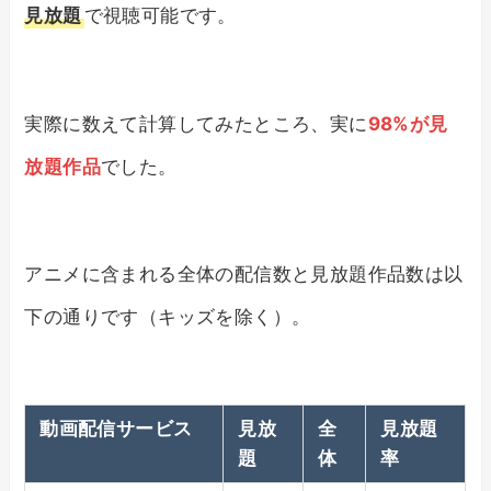
見放題
で視聴可能です。
実際に数えて計算してみたところ、実に
98%が見
放題作品
でした。
アニメに含まれる全体の配信数と見放題作品数は以
下の通りです（キッズを除く）。
動画配信サービス
見放
全
見放題
題
体
率